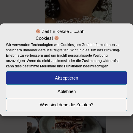
Zeit für Kekse ......ähh
Cookies!
Wir verwenden Technologien wie Cookies, um Geräteinformationen zu
speichern und/oder darauf zuzugreifen. Wir tun dies, um das Browsing-
Ich bin Martina, koche, backe und
Erlebnis zu verbessern und um (nicht) personalisierte Werbung
schreibe hier.
anzuzeigen. Wenn du nicht zustimmst oder die Zustimmung widerrufst,
Schau dich ein wenig hier und auf meinem
kann dies bestimmte Merkmale und Funktionen beeinträchtigen.
YouTube-Kanal um.
Akzeptieren
Und bei Fragen, schreibe mir gerne.
Ablehnen
Was sind denn die Zutaten?