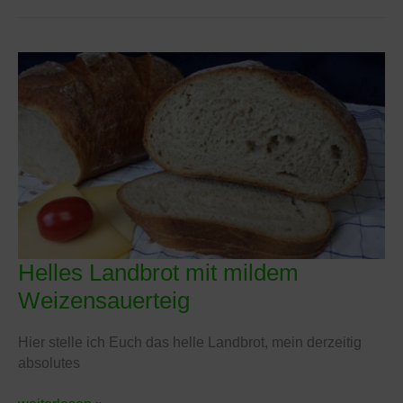
Helles Landbrot mit mildem
Helles
Landbrot
Weizensauerteig
mit
mildem
Hier stelle ich Euch das helle Landbrot, mein derzeitig
Weizensauerteig
absolutes