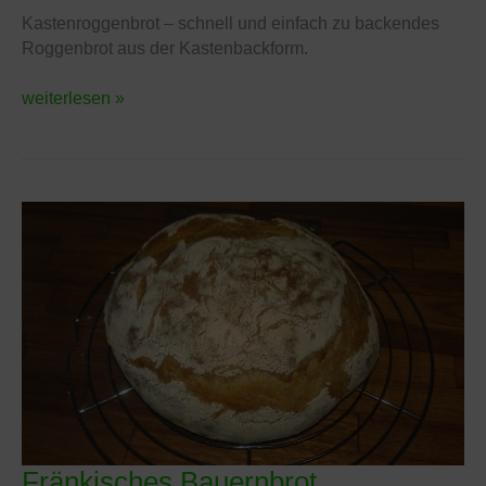
Kastenroggenbrot – schnell und einfach zu backendes
Roggenbrot aus der Kastenbackform.
weiterlesen »
Fränkisches Bauernbrot
Fränkisches