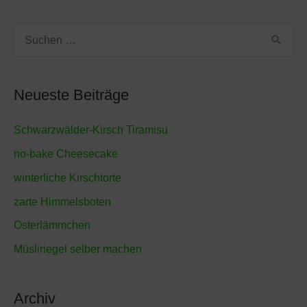
S
u
c
Neueste Beiträge
h
e
Schwarzwälder-Kirsch Tiramisu
n
no-bake Cheesecake
n
winterliche Kirschtorte
a
zarte Himmelsboten
c
Osterlämmchen
h
Müsliriegel selber machen
:
Archiv