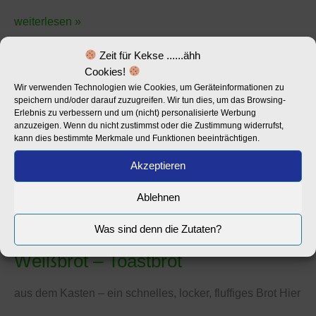
weiterlesen »
Zeit für Kekse ......ähh
Cookies!
Wir verwenden Technologien wie Cookies, um Geräteinformationen zu
speichern und/oder darauf zuzugreifen. Wir tun dies, um das Browsing-
Erlebnis zu verbessern und um (nicht) personalisierte Werbung
anzuzeigen. Wenn du nicht zustimmst oder die Zustimmung widerrufst,
kann dies bestimmte Merkmale und Funktionen beeinträchtigen.
Akzeptieren
Ablehnen
Was sind denn die Zutaten?
Weißbrot – Toastbrot
Weißbrot
–
Toastbrot
aus dem Kasten – ein schnelles, locker, fluffiges Brot Hier