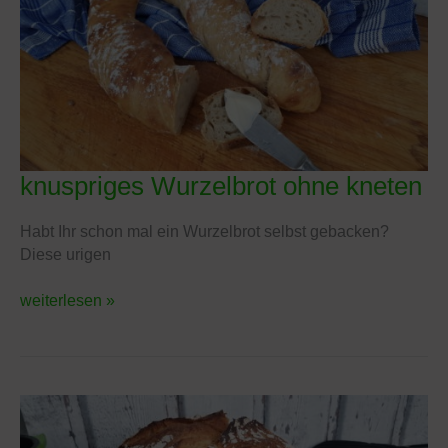
knuspriges Wurzelbrot ohne kneten
knuspriges
Wurzelbrot
ohne
Habt Ihr schon mal ein Wurzelbrot selbst gebacken?
kneten
Diese urigen
weiterlesen »