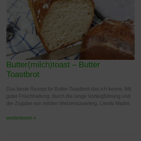
Butter(milch)toast – Butter
Butter(milch)toast
–
Toastbrot
Butter
Toastbrot
Das beste Rezept für Butter-Toastbrot das ich kenne. Mit
guter Frischhaltung, durch die lange Vorteigführung und
der Zugabe von milden Weizensauerteig, Lievito Madre.
weiterlesen »