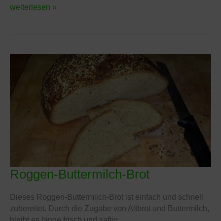
weiterlesen »
Roggen-Buttermilch-Brot
Roggen-
Buttermilch-
Brot
Dieses Roggen-Buttermilch-Brot ist einfach und schnell
zubereitet. Durch die Zugabe von Altbrot und Buttermilch,
bleibt es lange frisch und saftig.