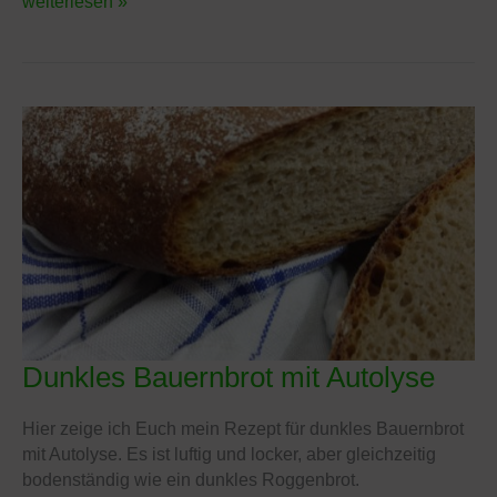
weiterlesen »
Dunkles Bauernbrot mit Autolyse
Dunkles
Bauernbrot
mit
Hier zeige ich Euch mein Rezept für dunkles Bauernbrot
Autolyse
mit Autolyse. Es ist luftig und locker, aber gleichzeitig
bodenständig wie ein dunkles Roggenbrot.