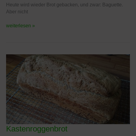
–
Heute wird wieder Brot gebacken, und zwar: Baguette.
Made
Aber nicht
easy
weiterlesen »
Kastenroggenbrot
Kastenroggenbrot