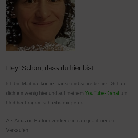
i
g
v
o
r
i
e
n
Hey! Schön, dass du hier bist.
Ich bin Martina, koche, backe und schreibe hier. Schau
dich ein wenig hier und auf meinem
YouTube-Kanal
um.
Und bei Fragen, schreibe mir gerne.
Als
Amazon
-Partner verdiene ich an qualifizierten
Verkäufen.