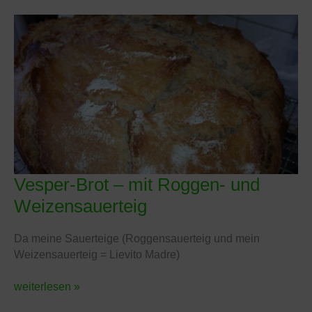
Vesper-Brot – mit Roggen- und
Vesper-
Brot
Weizensauerteig
–
mit
Da meine Sauerteige (Roggensauerteig und mein
Roggen-
Weizensauerteig = Lievito Madre)
und
Weizensauerteig
weiterlesen »