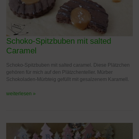
Schoko-Spitzbuben mit salted
Schoko-
Spitzbuben
Caramel
mit
salted
Schoko-Spitzbuben mit salted caramel. Diese Plätzchen
Caramel
gehören für mich auf den Plätzchenteller. Mürber
Schokoladen-Mürbteig gefüllt mit gesalzenem Karamell.
weiterlesen »