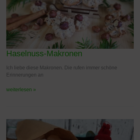
Haselnuss-Makronen
Haselnuss-
Makronen
Ich liebe diese Makronen. Die rufen immer schöne
Erinnerungen an
weiterlesen »