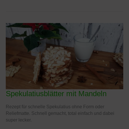
Spekulatiusblätter mit Mandeln
Spekulatiusblätter
mit
Mandeln
Rezept für schnelle Spekulatius ohne Form oder
Reliefmatte. Schnell gemacht, total einfach und dabei
super lecker.