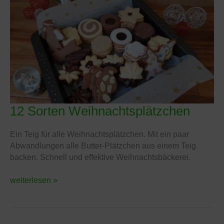
12 Sorten Weihnachtsplätzchen
12
Sorten
Weihnachtsplätzchen
Ein Teig für alle Weihnachtsplätzchen. Mit ein paar
Abwandlungen alle Butter-Plätzchen aus einem Teig
backen. Schnell und effektive Weihnachtsbäckerei.
weiterlesen »