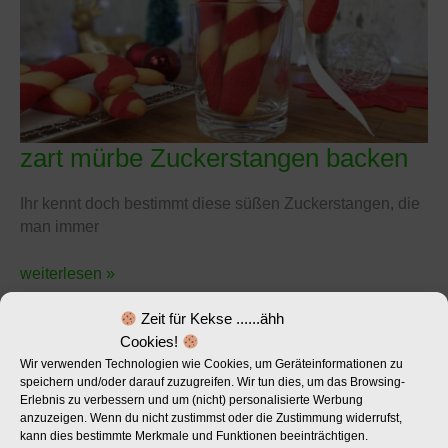
zart mürbe Zuckerstangen backen
zart
mürbe
Zuckerstangen
Ihr kennt doch bestimmt diese süßen Zuckerstangen, die
backen
man immer
weiterlesen »
Zeit für Kekse ......ähh
Cookies!
Wir verwenden Technologien wie Cookies, um Geräteinformationen zu
speichern und/oder darauf zuzugreifen. Wir tun dies, um das Browsing-
Erlebnis zu verbessern und um (nicht) personalisierte Werbung
anzuzeigen. Wenn du nicht zustimmst oder die Zustimmung widerrufst,
kann dies bestimmte Merkmale und Funktionen beeinträchtigen.