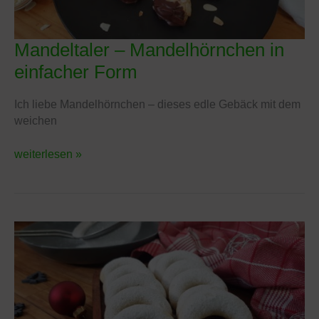
Mandeltaler – Mandelhörnchen in
Mandeltaler
–
einfacher Form
Mandelhörnchen
in
Ich liebe Mandelhörnchen – dieses edle Gebäck mit dem
einfacher
weichen
Form
weiterlesen »