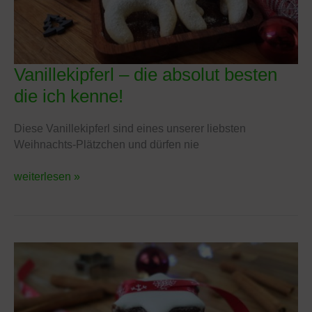
Vanillekipferl – die absolut besten
Vanillekipferl
–
die ich kenne!
die
absolut
Diese Vanillekipferl sind eines unserer liebsten
besten
Weihnachts-Plätzchen und dürfen nie
die
ich
weiterlesen »
kenne!