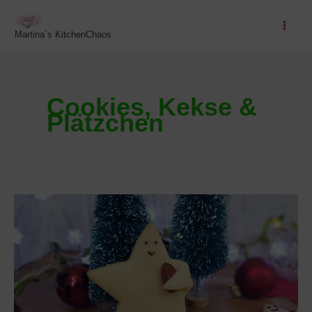
Zum
Inhalt
Martina´s KitchenChaos
springen
Cookies, Kekse &
Plätzchen