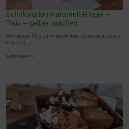
Schokoladen-Karamell-Riegel –
Schokoladen-
Karamell-
Twix – selber machen
Riegel
–
Wer meinen Blog schon länger liest, hat bestimmt schon
Twix
festgestellt,
–
selber
weiterlesen »
machen