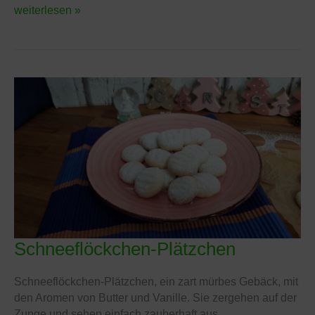
weiterlesen »
Schneeflöckchen-Plätzchen
Schneeflöckchen-
Plätzchen
Schneeflöckchen-Plätzchen, ein zart mürbes Gebäck, mit
den Aromen von Butter und Vanille. Sie zergehen auf der
Zunge und sehen einfach zauberhaft aus.