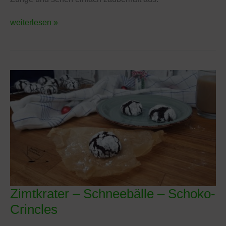
weiterlesen »
Zimtkrater – Schneebälle – Schoko-
Zimtkrater
–
Crincles
Schneebälle