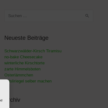
Suchen
nach:
Neueste Beiträge
Schwarzwälder-Kirsch Tiramisu
no-bake Cheesecake
winterliche Kirschtorte
zarte Himmelsboten
Osterlämmchen
Müsliriegel selber machen
Archiv
nd