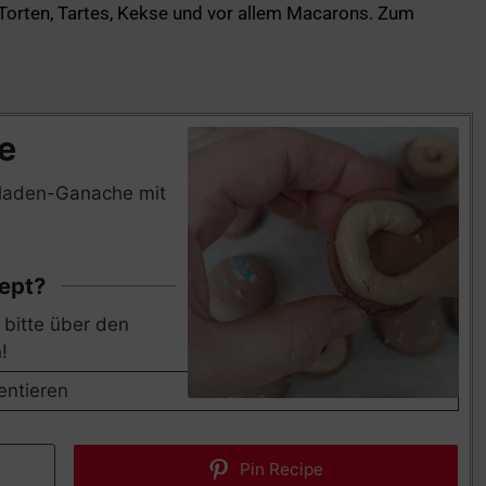
 Torten, Tartes, Kekse und vor allem Macarons. Zum
ten
Stunden
Stunden
Minuten
e
oladen-Ganache mit
zept?
!
ntieren
Pin Recipe