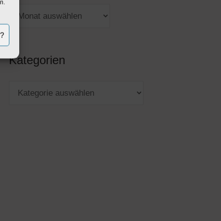
n.
n?
Kategorien