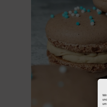
Wir
und
um 