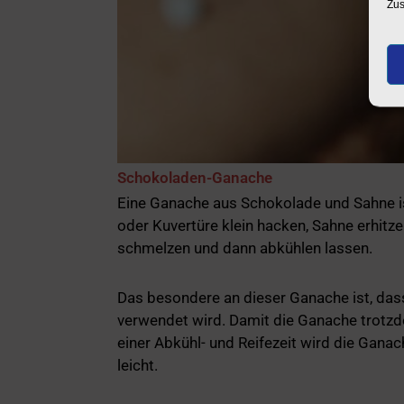
Zus
Schokoladen-Ganache
Eine Ganache aus Schokolade und Sahne is
oder Kuvertüre klein hacken, Sahne erhitz
schmelzen und dann abkühlen lassen.
Das besondere an dieser Ganache ist, dass
verwendet wird. Damit die Ganache trotzd
einer Abkühl- und Reifezeit wird die Gana
leicht.