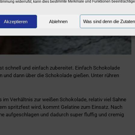
timmung widerrufst, kann dies bestimmte Merkmale und Funktionen beeinträchtige
Akzeptieren
Ablehnen
Was sind denn die Zutate
t schnell und einfach zubereitet. Einfach Schokolade
en und dann über die Schokolade gießen. Unter rühren
 im Verhältnis zur weißen Schokolade, relativ viel Sahne
em spritzfest wird, kommt Gelatine zum Einsatz. Nach
che aufgeschlagen und dadurch super fluffig und cremig