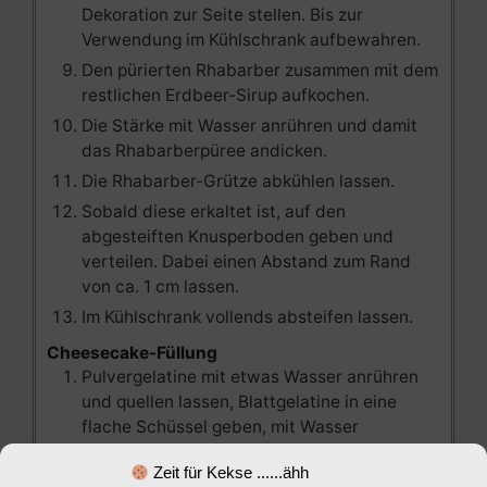
Dekoration zur Seite stellen. Bis zur
Verwendung im Kühlschrank aufbewahren.
Den pürierten Rhabarber zusammen mit dem
restlichen Erdbeer-Sirup aufkochen.
Die Stärke mit Wasser anrühren und damit
das Rhabarberpüree andicken.
Die Rhabarber-Grütze abkühlen lassen.
Sobald diese erkaltet ist, auf den
abgesteiften Knusperboden geben und
verteilen. Dabei einen Abstand zum Rand
von ca. 1 cm lassen.
Im Kühlschrank vollends absteifen lassen.
Cheesecake-Füllung
Pulvergelatine mit etwas Wasser anrühren
und quellen lassen, Blattgelatine in eine
flache Schüssel geben, mit Wasser
übergießen und quellen lassen.
Zeit für Kekse ......ähh
450 ml der Milch in einen großen Topf gießen