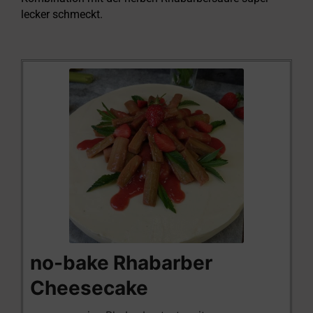
lecker schmeckt.
Stunde
Minuten
Stunden
Minuten
Stunden
no-bake Rhabarber
Cheesecake