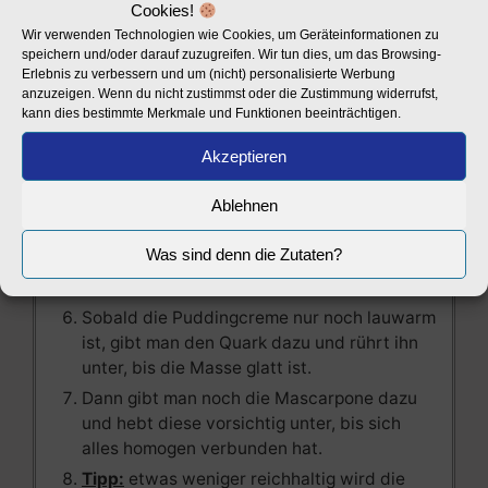
Cookies!
und erhitzen.
Wir verwenden Technologien wie Cookies, um Geräteinformationen zu
Das Puddingpulver mit der restlichen Milch
speichern und/oder darauf zuzugreifen. Wir tun dies, um das Browsing-
anrühren, Salz und Eigelb zugeben und
Erlebnis zu verbessern und um (nicht) personalisierte Werbung
anzuzeigen. Wenn du nicht zustimmst oder die Zustimmung widerrufst,
zusammen glatt rühren.
kann dies bestimmte Merkmale und Funktionen beeinträchtigen.
Die heiße Milch mit dem angerührten Stärke-
Eigelb-Mix aufkochen und kurz dick kochen
Akzeptieren
lassen.
Ablehnen
Vom Herd nehmen, etwas auskühlen lassen
und dann die gequollene Gelatine
Was sind denn die Zutaten?
(Blattgelatine erst ausdrücken) dazu geben
und unter Rühren auflösen lassen.
Sobald die Puddingcreme nur noch lauwarm
ist, gibt man den Quark dazu und rührt ihn
unter, bis die Masse glatt ist.
Dann gibt man noch die Mascarpone dazu
und hebt diese vorsichtig unter, bis sich
alles homogen verbunden hat.
Tipp:
etwas weniger reichhaltig wird die