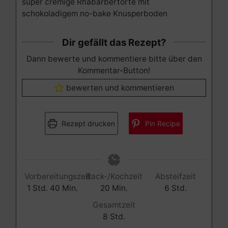
super cremige Rhabarbertorte mit
schokoladigem no-bake Knusperboden
Dir gefällt das Rezept?
Dann bewerte und kommentiere bitte über den
Kommentar-Button!
bewerten und kommentieren
Rezept drucken
Pin Recipe
Vorbereitungszeit
Back-/Kochzeit
Absteifzeit
1
Std.
40
Min.
20
Min.
6
Std.
Gesamtzeit
8
Std.