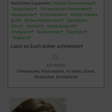
Nützliches Equipment:
Digitale Küchenwaage
*,
Teigschaber
*,
Tortenring mit Klemmhebel
*,
Messbecher
*,
Schneebesen
*,
Winkel-Palette
groß
*,
Winkel-Palette klein
*,
Springform
26cm
*,
Wellholz
*,
Handrührgerät
*,
Drehplatte
*,
Kuchenretter
*,
Teigmatte
*,
Teigkarte
*
Lasst es Euch lecker schmecken!
KEYWORD
Cheesecake, Mascarpone, no-bake, Quark,
Rhabarber, Schokolade
Archiv
Kategorien