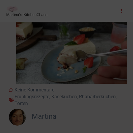
Zum
Inhalt
Martina´s KitchenChaos
springen
Keine Kommentare
Frühlingsrezepte
,
Käsekuchen
,
Rhabarberkuchen
,
Torten
Martina