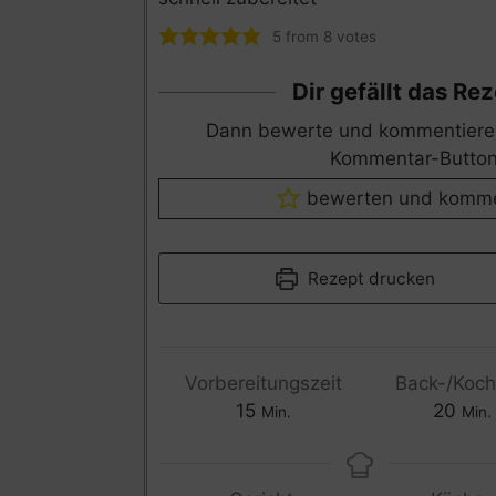
5
from
8
votes
Dir gefällt das Re
Dann bewerte und kommentiere bitte über den
Kommentar-Button
bewerten und komme
Rezept drucken
Vorbereitungszeit
Back-/Koch
15
20
Min.
Min.