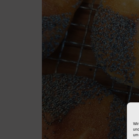
Wir
und
um 