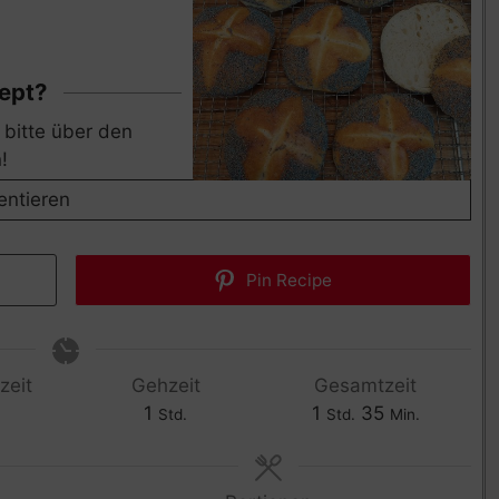
zept?
!
ntieren
Pin Recipe
zeit
Gehzeit
Gesamtzeit
1
1
35
Std.
Std.
Min.