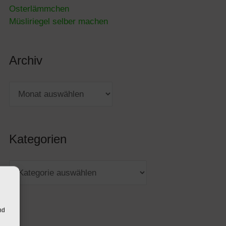
Osterlämmchen
Müsliriegel selber machen
Archiv
Kategorien
nd