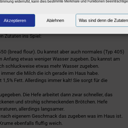
timmung widerrufst, kann dies bestimmte Merkmale und Funktionen beeinträchtige
Akzeptieren
Ablehnen
Was sind denn die Zutate
 Zutaten ins Spiel:
550 (bread flour). Du kannst aber auch normales (Typ 405)
am Anfang etwas weniger Wasser zugeben. Du kannst am
ch schluckweise etwas mehr Wasser zugeben.
 immer die Milch die ich gerade im Haus habe.
1,5% Fett. Allerdings immer kalt! Sie sorgt für die
ugegeben. Die Hefe arbeitet dann zwar schneller, das
tbackenen und strohig schmeckenden Brötchen. Hefe
raturen, allerdings langsamer.
ch nach eigenem Geschmack das zugeben was im Haus ist.
Krume ebenfalls fluffig weich.