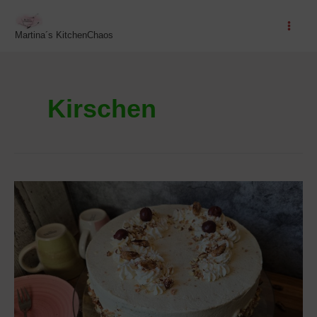
Zum
Inhalt
Martina´s KitchenChaos
springen
Kirschen