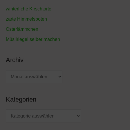
n
winterliche Kirschtorte
a
zarte Himmelsboten
c
Osterlämmchen
h
Müsliriegel selber machen
:
Archiv
Kategorien