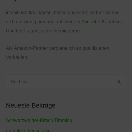
Ich bin Martina, koche, backe und schreibe hier. Schau
dich ein wenig hier und auf meinem
YouTube-Kanal
um.
Und bei Fragen, schreibe mir gerne.
Als
Amazon
-Partner verdiene ich an qualifizierten
Verkäufen.
S
u
c
Neueste Beiträge
h
e
Schwarzwälder-Kirsch Tiramisu
n
no-bake Cheesecake