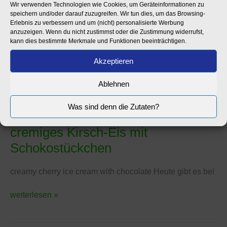
Wir verwenden Technologien wie Cookies, um Geräteinformationen zu
speichern und/oder darauf zuzugreifen. Wir tun dies, um das Browsing-
Erlebnis zu verbessern und um (nicht) personalisierte Werbung
anzuzeigen. Wenn du nicht zustimmst oder die Zustimmung widerrufst,
kann dies bestimmte Merkmale und Funktionen beeinträchtigen.
Akzeptieren
Ablehnen
Was sind denn die Zutaten?
cremiges Kirsch-Eis mit
cremiges
Kirsch-
Schokostückchen
Eis
mit
creamy cherry ice cream with chocolate Heute gibt es bei
Schokostückchen
weiterlesen »