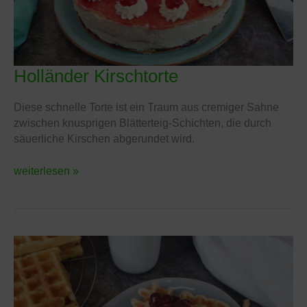
Holländer Kirschtorte
Holländer
Kirschtorte
Diese schnelle Torte ist ein Traum aus cremiger Sahne
zwischen knusprigen Blätterteig-Schichten, die durch
säuerliche Kirschen abgerundet wird.
weiterlesen »