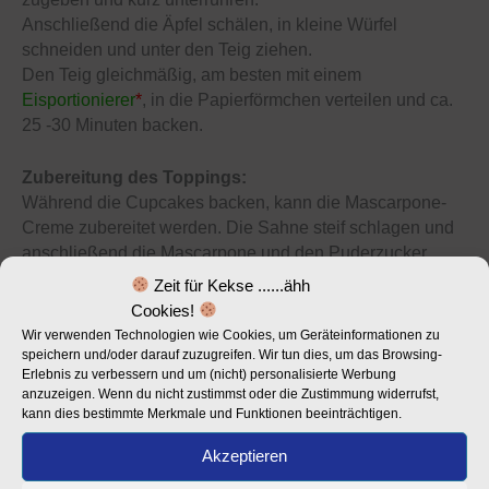
Anschließend die Äpfel schälen, in kleine Würfel
schneiden und unter den Teig ziehen.
Den Teig gleichmäßig, am besten mit einem
Eisportionierer
*
, in die Papierförmchen verteilen und ca.
25 -30 Minuten backen.
Zubereitung des Toppings:
Während die Cupcakes backen, kann die Mascarpone-
Creme zubereitet werden. Die Sahne steif schlagen und
anschließend die Mascarpone und den Puderzucker
darunter rühren.
Zeit für Kekse ......ähh
Mit Vanillezucker und evtl. etwas Zimt nach und nach
Cookies!
verfeinern – zwischendurch probieren. Bis zur
Wir verwenden Technologien wie Cookies, um Geräteinformationen zu
Verwendung, die Mascarpone-Creme nochmals in den
speichern und/oder darauf zuzugreifen. Wir tun dies, um das Browsing-
Erlebnis zu verbessern und um (nicht) personalisierte Werbung
Kühlschrank stellen.
anzuzeigen. Wenn du nicht zustimmst oder die Zustimmung widerrufst,
kann dies bestimmte Merkmale und Funktionen beeinträchtigen.
Fertigstellung:
Zum Schluss die Creme mit einem
Spritzbeutel
*
mit
Akzeptieren
großer
Sterntülle
*
auf die ausgekühlten Cupcakes