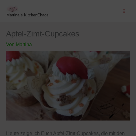
Zum
Inhalt
Martina´s KitchenChaos
springen
Apfel-Zimt-Cupcakes
Von
Martina
Heute zeige ich Euch Apfel-Zimt-Cupcakes, die mit den