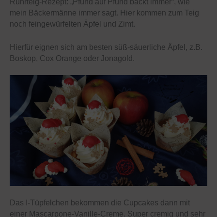
Rührteig-Rezept: „Pfund auf Pfund backt immer“, wie
mein Bäckermänne immer sagt. Hier kommen zum Teig
noch feingewürfelten Äpfel und Zimt.
Hierfür eignen sich am besten süß-säuerliche Äpfel, z.B.
Boskop, Cox Orange oder Jonagold.
Das I-Tüpfelchen bekommen die Cupcakes dann mit
einer Mascarpone-Vanille-Creme. Super cremig und sehr