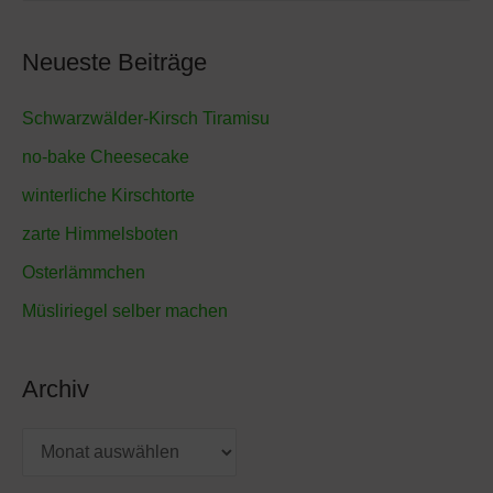
u
c
Neueste Beiträge
h
e
Schwarzwälder-Kirsch Tiramisu
n
no-bake Cheesecake
n
winterliche Kirschtorte
a
zarte Himmelsboten
c
Osterlämmchen
h
Müsliriegel selber machen
:
Archiv