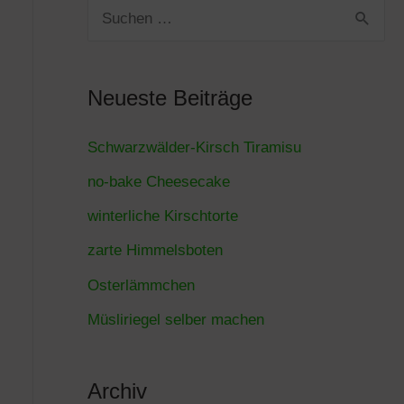
S
u
c
Neueste Beiträge
h
e
Schwarzwälder-Kirsch Tiramisu
n
no-bake Cheesecake
n
winterliche Kirschtorte
a
zarte Himmelsboten
c
Osterlämmchen
h
Müsliriegel selber machen
:
Archiv