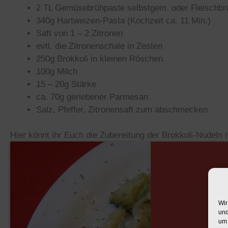
2 TL Gemüsebrühpaste selbstgem. oder Fleischb
340g Hartweizen-Pasta (Kochzeit ca. 11 Min.)
Saft von 1 – 2 Zitronen
evtl. die Zitronenschale in Zesten
250g Brokkoli in kleinen Röschen
100g Milch
15 – 20g Stärke
ca. 70g geriebener Parmesan
Salz, Pfeffer, Zitronensaft zum abschmecken
Hier könnt ihr Euch die Zubereitung der Brokkoli-Nudel
Zustimmen für er
Cookie-R
Wir
und
um 