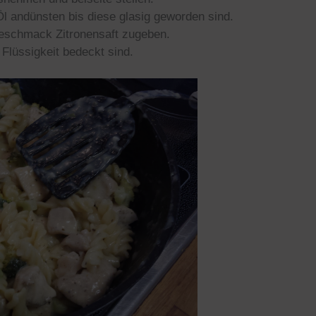
l andünsten bis diese glasig geworden sind.
eschmack Zitronensaft zugeben.
Flüssigkeit bedeckt sind.