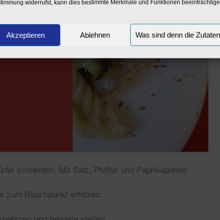
timmung widerrufst, kann dies bestimmte Merkmale und Funktionen beeinträchtige
immen
Akzeptieren
Ablehnen
Was sind denn die Zutate
fel schneiden. Mit Salz, Pfeffer und Paprikapulver
bis zum Rauchpunkt erhitzen.
nehmen und beiseite stellen.