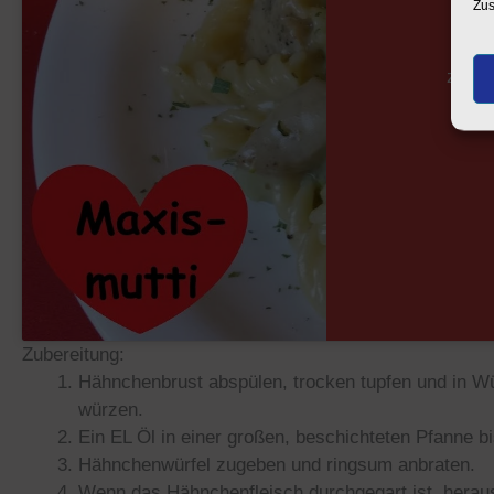
Zus
zust
Zubereitung:
Hähnchenbrust abspülen, trocken tupfen und in Wür
würzen.
Ein EL Öl in einer großen, beschichteten Pfanne 
Hähnchenwürfel zugeben und ringsum anbraten.
Wenn das Hähnchenfleisch durchgegart ist, heraus